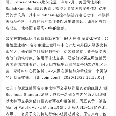
明。ForesightNews此前报道，今年2月，美国司法部向
SatishKumbhani提起诉讼，指控后者策划涉案价值24亿美
元的旁氏局，其中Kumbhani被控串谋进行电汇欺诈、串谋操
纵商品价格、无牌经营汇款业务以及串谋国际，如果所有罪
名成立，他将面临最高70年的监禁。
印度破获国际比特币敲诈勒索案，96人被捕:据媒体报道，印
度德里逮捕96名涉嫌通过假呼叫中心计划向外国人勒索比特
币的人。他们建立非法呼叫中心，伪装成警察，并告诉受害
者他们的银行账户被用于非法交易，还威胁说要立即逮捕受
害者并冻结其资产。54人因在德里西部的莫蒂纳加尔地区经
营一家呼叫中心而被捕，42人因在佩拉加尔希经营一个类似
的计划而被捕。（Bitcoin.com）[2020/12/23 16:18:05]
动态 | 印度逮捕两名涉嫌比特币交易欺诈投资者的嫌疑人:据
Business Standard消息，包括一名妇女在内的两人因涉嫌
以比特币交易为借口投资者而在印度被捕。周五表示，被告
Manoj Patel和Avika Mishra涉嫌，金额达到1~1.5亿卢比。
表示，一名男子向的特别行动小组提起诉讼。原告声称，他