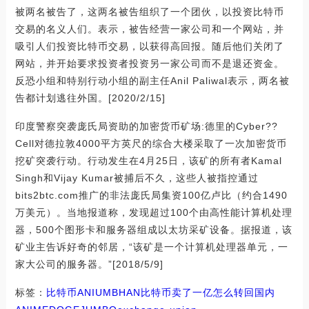
被两名被告了，这两名被告组织了一个团伙，以投资比特币
交易的名义人们。表示，被告经营一家公司和一个网站，并
吸引人们投资比特币交易，以获得高回报。随后他们关闭了
网站，并开始要求投资者投资另一家公司而不是退还资金。
反恐小组和特别行动小组的副主任Anil Paliwal表示，两名被
告都计划逃往外国。[2020/2/15]
印度警察突袭庞氏局资助的加密货币矿场:德里的Cyber??
Cell对德拉敦4000平方英尺的综合大楼采取了一次加密货币
挖矿突袭行动。行动发生在4月25日，该矿的所有者Kamal
Singh和Vijay Kumar被捕后不久，这些人被指控通过
bits2btc.com推广的非法庞氏局集资100亿卢比（约合1490
万美元）。当地报道称，发现超过100个由高性能计算机处理
器，500个图形卡和服务器组成以太坊采矿设备。据报道，该
矿业主告诉好奇的邻居，“该矿是一个计算机处理器单元，一
家大公司的服务器。”[2018/5/9]
标签：
比特币
ANI
UMB
HAN
比特币卖了一亿怎么转回国内