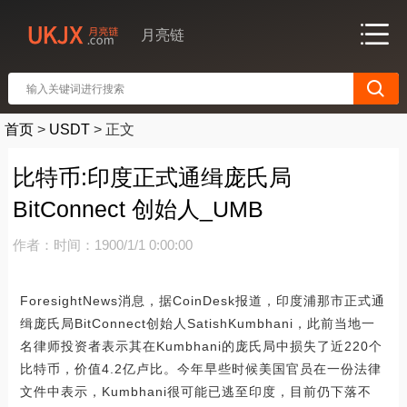
月亮链
首页
>
USDT
>
正文
比特币:印度正式通缉庞氏局
BitConnect 创始人_UMB
作者：
时间：1900/1/1 0:00:00
ForesightNews消息，据CoinDesk报道，印度浦那市正式通
缉庞氏局BitConnect创始人SatishKumbhani，此前当地一
名律师投资者表示其在Kumbhani的庞氏局中损失了近220个
比特币，价值4.2亿卢比。今年早些时候美国官员在一份法律
文件中表示，Kumbhani很可能已逃至印度，目前仍下落不