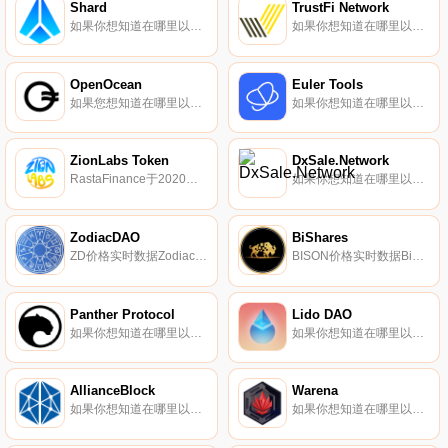
Shard
TrustFi Network
如果你想知道在哪里以当前价格购买Shard,目前交易{Shard]股票的顶级加密货币交易所是StakeCube。您可以在我们的加密货币交易所页面上找到其他列表。Shard（SHARD）是一种加密货币。Shard目前的供应量为77160176.76,流通量为17100000.
如果你想知道在哪里以当前价格购买TrustFi Network,目前交易{TrustFi Network]股票的顶级加密货币交易所是MEXC和PancakeSwap（V2）。您可以在我们的加密货币交易所页面上找到其他列表.
OpenOcean
Euler Tools
如果您想知道在哪里以当前价格购买OpenOcean,目前交易｛OOEnname｝股票的顶级加密货币交易所是CoinW、DigiFinex、KuCoin、BitMart和Gate.io。您可以在我们的加密货币交易所页面上找到其他交易所.
如果你想知道在哪里以当前价格购买Euler Tools,目前交易{Euler Tools]股票的顶级加密货币交易所是PancakeSwap（V2）和PancakeSwap。您可以在我们的加密货币交易所页面上找到其他列表。Euler Tools是一个探索和发现区块链内容的平台.
ZionLabs Token
DxSale.Network
RastaFinance于2020年概念化,现在被称为ZionLabs,使用最新的区块链技术将创作者与粉丝联系起来。凭借良好的业绩记录和值得信赖的团队,ZionLabs集体推出了数十种产品,包括ZionLaunchPad,使艺术家能够为他们即将推出的项目众筹.
如果你想知道在哪里以当前价格购买DxSale.Network,目前交易{DxSale.Network]股票的顶级加密货币交易所是PancakeSwap（V2）和HotSALEt。您可以在我们的加密货币交易所页面上找到其他列表。DxSale.Network是一家致力于提升智能合约能力的软件公司.
ZodiacDAO
BiShares
ZD价格实时数据ZodiacDAO是一个基于$ZD代币的DeFi 2.0+去中心化反向货币协议。我们使用POL（协议拥有的流动性）来确保ZD美元稳定且充分地回到ZodiacDAO国库.
BISON价格实时数据BiShares提供去中心化的交易所交易基金（dETF）,用于安全的加密货币多元化和多链收益农业。BISON是BiShares治理代币,用于投票支持所有与协议相关的提案,持有者赚取平台费用.
Panther Protocol
Lido DAO
如果你想知道在哪里以当前价格购买Panther Protocol,目前交易{Panther Protocol]股票的顶级加密货币交易所是HuoZKP、Uniswap（V3）（Polygon）和Bittrex。您可以在我们的加密货币交易所页面上找到其他列表.
如果你想知道在哪里以当前价格购买Lido DAO,目前交易{Lido DAO]股票的顶级加密货币交易所是Binance、OKX、Deepcoin、BTCEX和Bitrue。您可以在我们的加密货币交易所页面上找到其他列表。丽都是什么？Lido是以太坊的一个流动性质押解决方案.
AllianceBlock
Warena
如果你想知道在哪里以当前价格购买AllianceBlock,目前交易{AllianceBlock]股票的顶级加密货币交易所是KuCoin、PancakeSwap（V2）、Uniswap（V2）、QuickSwap和Balancer。您可以在我们的加密货币交易所页面上找到其他列表.
如果你想知道在哪里以当前价格购买Warena,目前交易{Warena]股票的顶级加密货币交易所是Gate.io、MEXC、CoinEx、PancakeSwap（V2）和HotRENAt。您可以在我们的加密货币交易所页面上找到其他列表.