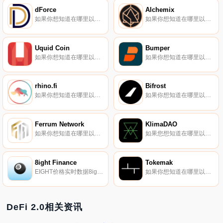
dForce
Alchemix
如果你想知道在哪里以当前价格购买dForce,目前交易{dForce]股票的顶级加密货币交易所是Binance、Deepcoin、CoinW、Bitrue和BingX。您可以在我们的加密货币交易所页面上找到其他列表.
如果你想知道在哪里以当前价格购买Alchemix,目前交易{Alchemix]股票的顶级加密货币交易所是Binance、OKX、Deepcoin、Bitrue和Hotcoin Global。您可以在我们的加密货币交易所页面上找到其他列表.
Uquid Coin
Bumper
如果你想知道在哪里以当前价格购买Uquid Coin,目前交易{Uquid Coin]股票的顶级加密货币交易所是IndoEx、KuCoin、Bibox、ProBit Global和Bittrex。您可以在我们的加密货币交易所页面上找到其他列表.
如果你想知道在哪里以当前价格购买Bumper,目前交易{Bumper]股票的顶级加密货币交易所是Uniswap（V3）和Uniswap。您可以在我们的加密货币交易所页面上找到其他列表。Bumper是一种DeFi协议,用于保护加密资产的价格.
rhino.fi
Bifrost
如果你想知道在哪里以当前价格购买rhino.fi,目前交易{rhino.fi]股票的顶级加密货币交易所是BKEX、Bitfinex、CoinEx和Bilaxy。您可以在我们的加密货币交易所页面上找到其他列表。rhino.fi是世界上最好的多链DeFi聚合器.
如果你想知道在哪里以当前价格购买Bifrost,目前交易{Bifrost]股票的顶级加密货币交易所是IndoEx、KuCoin、Gate.io、MEXC和Kraken。您可以在我们的加密货币交易所页面上找到其他列表.
Ferrum Network
KlimaDAO
如果你想知道在哪里以当前价格购买Ferrum Network,目前交易{Ferrum Network]股票的顶级加密货币交易所是KuCoin、Gate.io、AscendEX（BitMax）、PancakeSwap（V2）和ApeSwap（BSC）.
如果您想知道在哪里以当前价格购买KlimaDAO,目前交易｛KLIMAnname｝股票的顶级加密货币交易所是HotKLIMAt、QuickSwap（V3）和QuickSwap。您可以在我们的加密货币交易所页面上找到其他列表.
8ight Finance
Tokemak
EIGHT价格实时数据8ight Finance是一个去中心化的自治组织（DAO）,由经验丰富的DeFi开发人员、设计师和研究人员构建.
如果你想知道在哪里以当前价格购买Tokemak,目前交易{Tokemak]股票的顶级加密货币交易所是BingX、Gate.io、HuoTOKE、MEXC和Kraken。您可以在我们的加密货币交易所页面上找到其他列表.
DeFi 2.0相关资讯