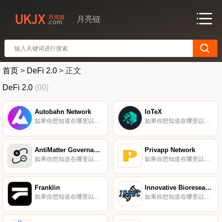
月亮链
首页
>
DeFi 2.0
>
正文
DeFi 2.0
(00)
Autobahn Network
IoTeX
如果你想知道在哪里以当前价格购买Autobahn Network,目前交易{Autobahn Network]股票的顶级加密货币交易所是PancakeSwap（V2）、ProBit Global、ApeSwap（BSC）和PancakeSwap。您可以在我们的加密货币交易所页面上找到其他列表.
如果你想知道在哪里以当前价格购买IoTeX,目前交易{IoTeX]股票的顶级加密货币交易所是Binance、Deepcoin、BTCEX、Bitrue和ByIOTXt。您可以在我们的加密货币交易所页面上找到其他列表。要了解更多关于这个项目的信息,请查看我们对IoTeX的深入了解.
AntiMatter Governance Token
Privapp Network
如果你想知道在哪里以当前价格购买AntiMatter Governance Token,目前交易{AntiMatter Governance Token]股票的顶级加密货币交易所是BTCEX、KuCoin、Gate.io、MEXC和JuMATTER.
如果你想知道在哪里以当前价格购买Privapp Network,目前交易{Privapp Network]股票的顶级加密货币交易所是MEXC。您可以在我们的加密货币交易所页面上找到其他列表。一个生态系统,允许您创建网站并销售服务或产品,同时保留您的隐私。隐私权是许多用户需要的一个概念.
Franklin
Innovative Bioresearch Coin
如果你想知道在哪里以当前价格购买Franklin,目前交易{Franklin]股票的顶级加密货币交易所是Hotcoin Global、KuCoin、Gate.io、MEXC和ProBit Global。您可以在我们的加密货币交易所页面上找到其他列表.
如果你想知道在哪里以当前价格购买Innovative Bioresearch Coin,目前交易{Innovative Bioresearch Coin]股票的顶级加密货币交易所是Uniswap（V3）和Finexbox。您可以在我们的加密货币交易所页面上找到其他列表.