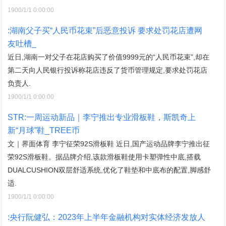
1900/1/1 0:00:00
:湖南父子买“人民币花束”后恶意投诉 要求处罚花店遭网
友吐槽_
近日,湖南一对父子在花店购买了价值9999元的“人民币花束”,却在
第二天向人民银行投诉称花店违反了货币管理规定,要求处罚花店
负责人.
1900/1/1 0:00:00
STR:一周运动新品｜李宁推出专业滑板鞋，斯凯奇上
新“月球”鞋_TREE币
文｜界面体育 李宁征荣92S滑板鞋 近日,国产运动品牌李宁推出征
荣92S滑板鞋。据品牌介绍,该款滑板鞋使用卡塑弹性中底,搭载
DUALCUSHION双层舒适系统,优化了鞋垫和中底布的配置,脚感舒
适.
1900/1/1 0:00:00
:央行阮健弘：2023年上半年金融机构对实体经济发放人