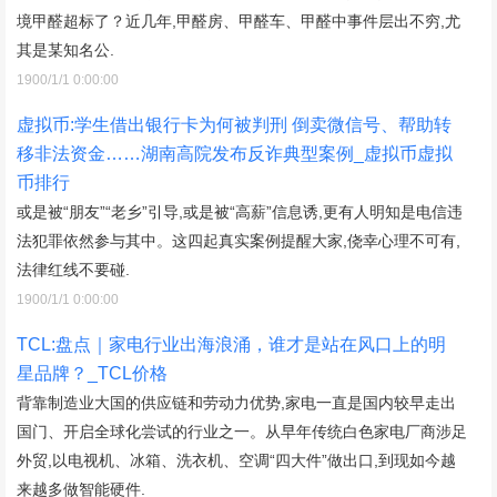
境甲醛超标了？近几年,甲醛房、甲醛车、甲醛中事件层出不穷,尤
其是某知名公.
1900/1/1 0:00:00
虚拟币:学生借出银行卡为何被判刑 倒卖微信号、帮助转
移非法资金……湖南高院发布反诈典型案例_虚拟币虚拟
币排行
或是被“朋友”“老乡”引导,或是被“高薪”信息诱,更有人明知是电信违
法犯罪依然参与其中。这四起真实案例提醒大家,侥幸心理不可有,
法律红线不要碰.
1900/1/1 0:00:00
TCL:盘点｜家电行业出海浪涌，谁才是站在风口上的明
星品牌？_TCL价格
背靠制造业大国的供应链和劳动力优势,家电一直是国内较早走出
国门、开启全球化尝试的行业之一。从早年传统白色家电厂商涉足
外贸,以电视机、冰箱、洗衣机、空调“四大件”做出口,到现如今越
来越多做智能硬件.