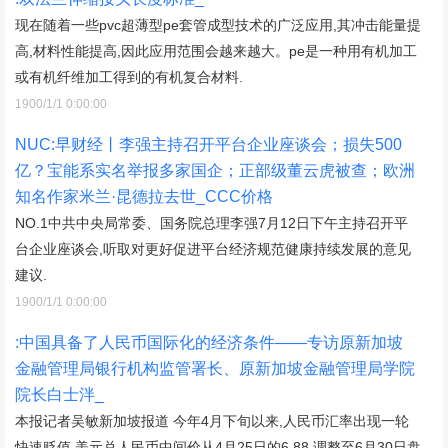
现在随着一些pvc超薄型pe套管成型技术的广泛应用,其冲击能量提
高,材料性能提高,因此应用范围会越来越大。pe是一种用有机加工
或有机纤维加工得到的有机复合材料.
1900/1/1 0:00:00
NUC:早财经丨李强主持召开平台企业座谈会；损失500
亿？宝能系实名举报多家国企；正部级董云虎被查；欧洲
知名作家米兰·昆德拉去世_CCC价格
NO.1中共中央局常委、国务院总理李强7月12日下午主持召开平
台企业座谈会,听取对更好促进平台经济规范健康持续发展的意见
建议.
1900/1/1 0:00:00
:中国具备了人民币国际化的经济条件——专访原新加坡
金融管理局银行机构监管署长、原新加坡金融管理局学院
院长白士泮_
本报记者吴敏新加坡报道 今年4月下旬以来,人民币汇率出现一轮
快速贬值,美元兑人民币中间价从4月25日的6.88,调整至6月30日盘