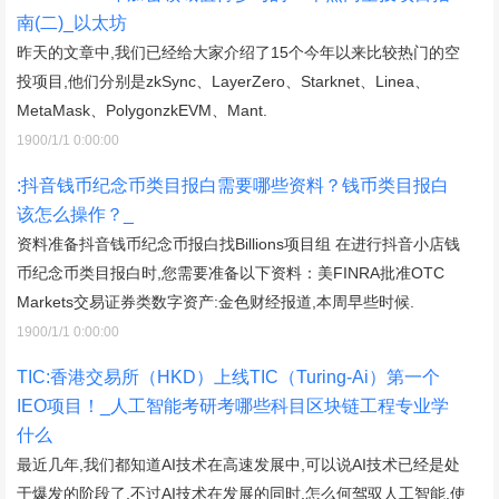
南(二)_以太坊
昨天的文章中,我们已经给大家介绍了15个今年以来比较热门的空
投项目,他们分别是zkSync、LayerZero、Starknet、Linea、
MetaMask、PolygonzkEVM、Mant.
1900/1/1 0:00:00
:抖音钱币纪念币类目报白需要哪些资料？钱币类目报白
该怎么操作？_
资料准备抖音钱币纪念币报白找Billions项目组 在进行抖音小店钱
币纪念币类目报白时,您需要准备以下资料：美FINRA批准OTC
Markets交易证券类数字资产:金色财经报道,本周早些时候.
1900/1/1 0:00:00
TIC:香港交易所（HKD）上线TIC（Turing-Ai）第一个
IEO项目！_人工智能考研考哪些科目区块链工程专业学
什么
最近几年,我们都知道AI技术在高速发展中,可以说AI技术已经是处
于爆发的阶段了,不过AI技术在发展的同时,怎么何驾驭人工智能,使