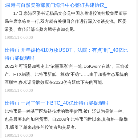
:泉港与自然资源部厦门海洋中心签订共建协议_
17日,泉港区委书记杨昌文会见中国京粤港投资控股集团董事
局主席李栋良一行,双方就有关项目合作进行深入洽谈交流。区委
常委、宣传部部长蔡奔腾等参加会见.
1900/1/1 0:00:00
比特币:开年被抢410万枚USDT，法院：有点“刑”_40亿比
特币能提现吗
2022年可谓是加密史上“浓墨重彩”的一笔,DoKwon“在逃”、三箭破
产、FTX崩溃、比特币新低、算稳“不稳”……由于加密生态系统的
互联性,多米诺骨牌效应在2023仍有延续下去的可能.
1900/1/1 0:00:00
比特币:一起了解一下BTC_40亿比特币能提现吗
比特币是一种基于区块链技术的数字货币,被广泛认为是第一种、
也是最著名的加密货币。自2009年比特币问世以来,其价格一路攀
升,吸引了越来越多的投资者和交易者.
1900/1/1 0:00:00