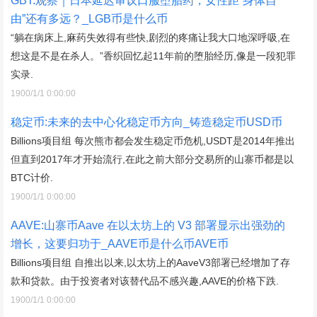
GBT:观察｜日本延迟审议口服堕胎药，女性距“身体自
由”还有多远？_LGB币是什么币
“躺在病床上,麻药失效得有些快,剧烈的疼痛让我大口地深呼吸,在
想这是不是在杀人。”香织回忆起11年前的堕胎经历,像是一段犯罪
实录.
1900/1/1 0:00:00
稳定币:未来的去中心化稳定币方向_铸造稳定币USD币
Billions项目组 每次熊市都会发生稳定币危机,USDT是2014年推出
但直到2017年才开始流行,在此之前大部分交易所的山寨币都是以
BTC计价.
1900/1/1 0:00:00
AAVE:山寨币Aave 在以太坊上的 V3 部署显示出强劲的
增长，这要归功于_AAVE币是什么币AVE币
Billions项目组 自推出以来,以太坊上的AaveV3部署已经增加了存
款和贷款。由于投资者对该替代品不感兴趣,AAVE的价格下跌.
1900/1/1 0:00:00