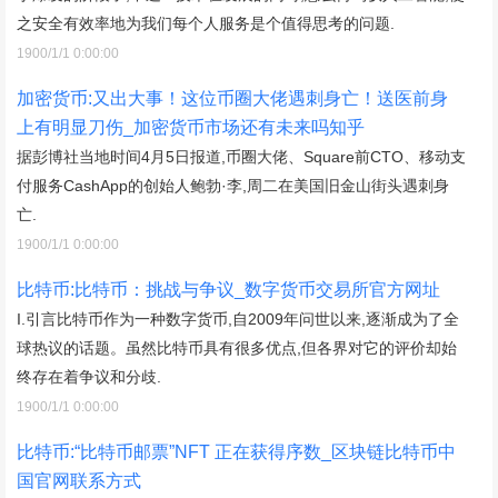
之安全有效率地为我们每个人服务是个值得思考的问题.
1900/1/1 0:00:00
加密货币:又出大事！这位币圈大佬遇刺身亡！送医前身
上有明显刀伤_加密货币市场还有未来吗知乎
据彭博社当地时间4月5日报道,币圈大佬、Square前CTO、移动支
付服务CashApp的创始人鲍勃·李,周二在美国旧金山街头遇刺身
亡.
1900/1/1 0:00:00
比特币:比特币：挑战与争议_数字货币交易所官方网址
I.引言比特币作为一种数字货币,自2009年问世以来,逐渐成为了全
球热议的话题。虽然比特币具有很多优点,但各界对它的评价却始
终存在着争议和分歧.
1900/1/1 0:00:00
比特币:“比特币邮票”NFT 正在获得序数_区块链比特币中
国官网联系方式