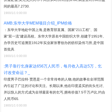
间的最高7.2730.
1900/1/1 0:00:00
AMB:东华大学MEM项目介绍_IPM价格
：东华大学地处中国上海,是教育部直属、国家“211工程”、国
家“双一流”建设高校。东华大学原名中国纺织大学,创建于1951年,
办学历史可追溯至1912年实业家张謇创办的纺织染传习所,是中国
首批具.
1900/1/1 0:00:00
:男子靠行乞身家达656万人民币，每月收入高达5万，乞
讨改变命运？_
印度男子巴拉特·贾恩是一个非常传奇的人物,他的故事在全球范围
内引起了广泛的讨论和关注。长期以来,他在印度孟买的街头乞讨,
并以惊人的方式成为全球最富有的乞丐,拥有价值7.5千万卢比,约合
人民币65.
1900/1/1 0:00:00