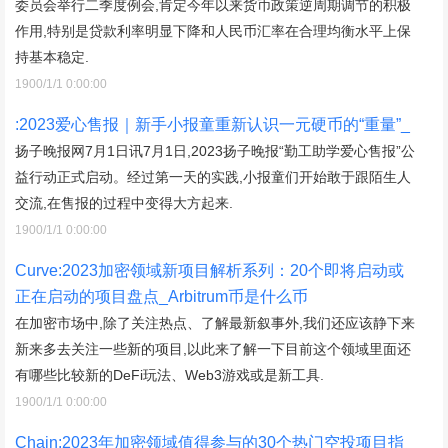
委员会举行二季度例会,肯定今年以来货币政策逆周期调节的积极
作用,特别是贷款利率明显下降和人民币汇率在合理均衡水平上保
持基本稳定.
1900/1/1 0:00:00
:2023爱心售报｜新手小报童重新认识一元硬币的“重量”_
扬子晚报网7月1日讯7月1日,2023扬子晚报“勤工助学爱心售报”公
益行动正式启动。经过第一天的实践,小报童们开始敢于跟陌生人
交流,在售报的过程中变得大方起来.
1900/1/1 0:00:00
Curve:2023加密领域新项目解析系列：20个即将启动或
正在启动的项目盘点_Arbitrum币是什么币
在加密市场中,除了关注热点、了解最新叙事外,我们还应该静下来
新来多去关注一些新的项目,以此来了解一下目前这个领域里面还
有哪些比较新的DeFi玩法、Web3游戏或是新工具.
1900/1/1 0:00:00
Chain:2023年加密领域值得参与的30个热门空投项目指