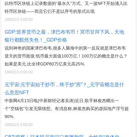
比特币区块链上记录数据的“最永久”方式。又一波NFT开始涌入比
特币区块链——而且它们不是以序号的形式出现.
1900/1/1 0:00:00
GDP:世界货币之最，津巴布韦币！冥币甘拜下风，天地
银行都黯然失色！_GDP价格
说到神奇的国家津巴布韦,很多人脑海中的第一反应就是津巴布韦
逆天的货币面值:纸币最大面值100万亿！100万亿的概念是什么？
如果是美元,比全球GDP80万亿美元高25%.
1900/1/1 0:00:00
元宇宙:元宇宙始于炒币，终于炒“房”？_元宇宙概念是什
么意思NFT
中新网4月13日电(中新财经记者吴涛)近日,歌手林俊杰晒出一
个“空钱包”引发无限猜想。有消息称,林俊杰购买的虚拟地产浮亏超
90%.
1900/1/1 0:00:00