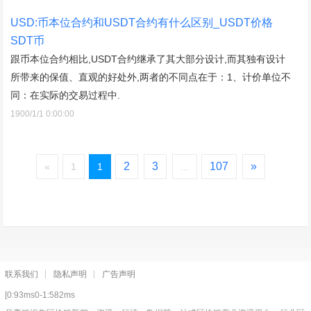
USD:币本位合约和USDT合约有什么区别_USDT价格
SDT币
跟币本位合约相比,USDT合约继承了其大部分设计,而其独有设计
所带来的保值、直观的好处外,两者的不同点在于：1、计价单位不
同：在实际的交易过程中.
1900/1/1 0:00:00
2
3
107
»
«
1
1
...
联系我们
隐私声明
广告声明
[0:93ms0-1:582ms