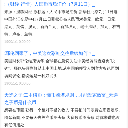
:（财经·行情）人民币市场汇价（7月11日）_
来源：搜狐财经 原标题：人民币市场汇价 新华社北京7月11日电
中国外汇交易中心7月11日受权公布人民币对美元、欧元、日元、
港元、英镑、澳元、新西兰元、新加坡元、瑞士法郎、加元、林吉
特、卢布、兰特.
1900/1/1 0:00:00
:耶伦回家了，中美这次彩虹交往后续如何？_
美国财长耶伦结束访华,全球都在急切关注中美经贸能否避免“脱
钩”。耶伦头顶彩虹踏上中国土地,从中国的领导人到官方舆论再到
坊间议论,都说这是一种好兆头.
1900/1/1 0:00:00
天选之子:二本谈币：懂币圈潜规则，才能发家致富_天选
之子币是什么币
想要在币圈,获得一个相对不错的收入,不要把时间浪费在币圈娱乐,
概念新闻,不要每天去关注币圈头条,大多数币圈头条,对你来讲也没
有任何用处.