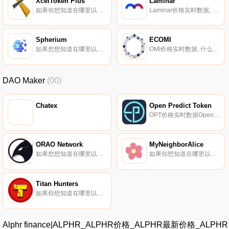
XcelToken Plus
Laminar
如果你想知道在哪里以当前价格购买XcelToken Plus,目前交易{XcelToken Plus]股票的顶级加密货币交易所是LATOKEN、HotXLABt、Uniswap（V2）和Mercatox。您可以在我们的加密货币交易所页面上找到其他列表.
Laminar价格实时数据, 什么是Laminar（｛Laminarnname｝）？Laminar是一个成立于2019年的开放金融平台,为保证金和合成资产交易提供动力。该平台基于以太坊,并使用DeFi构建块和流协议来满足社区；的需求.
Spherium
ECOMI
如果您想知道在哪里以当前价格购买Spherium,目前交易｛SPHRInname｝股票的顶级加密货币交易所是Gate.io。您可以在我们的加密货币交易所页面上找到其他交易所.
OMI价格实时数据, 什么是ECOMI（OMI）？ECOMI是一家位于新加坡的数字化收藏品领域的科技公司。该公司创建了VeVe,一个基于区块链的数字收藏品市场,供用户通过社交网络服务购买和分享他们的收藏品.
DAO Maker
(00)
Chatex
Open Predict Token
OPT价格实时数据OpenPredict声称是一个将实时预测转化为流动资产的项目。该协议声称为每个事件生成一个三智能合约系统：一个充当事件预测器的托管,第二个合约铸造代表正确预测器的代币,第三个合约铸造象征代表不正确预测器.
ORAO Network
MyNeighborAlice
如果您想知道在哪里以当前价格购买ORAO Network,目前交易｛ORAOnname｝股票的顶级加密货币交易所是Gate.io。您可以在我们的加密货币交易所页面上找到其他交易所。什么是ORAO Network（ORAO）？ORAO是一个基于Polkadot（DOT）的数据不可知的跨链预言机.
如果你想知道在哪里以当前价格购买MyNeighborAlice,目前交易{MyNeighborAlice]股票的顶级加密货币交易所是Binance、Deepcoin、CoinW、BTCEX和Bitrue。您可以在我们的加密货币交易所页面上找到其他列表.
Titan Hunters
如果你想知道在哪里以当前价格购买Titan Hunters,目前交易{Titan Hunters]股票的顶级加密货币交易所是Gate.io、MEXC、PancakeSwap（V2）、Tokpie和OpenLeverage。您可以在我们的加密货币交易所页面上找到其他列表.
Alphr finance|ALPHR_ALPHR价格_ALPHR最新价格_ALPHR