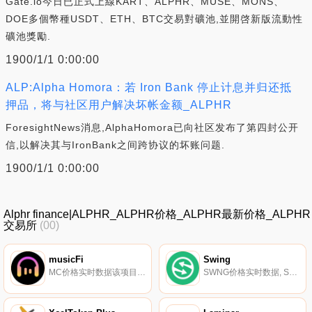
Gate.io今日已正式上線KART、ALPHR、MUSE、MONS、
DOE多個幣種USDT、ETH、BTC交易對礦池,並開啓新版流動性
礦池獎勵.
1900/1/1 0:00:00
ALP:Alpha Homora：若 Iron Bank 停止计息并归还抵
押品，将与社区用户解决坏帐金额_ALPHR
ForesightNews消息,AlphaHomora已向社区发布了第四封公开
信,以解决其与IronBank之间跨协议的坏账问题.
1900/1/1 0:00:00
Alphr finance|ALPHR_ALPHR价格_ALPHR最新价格_ALPHR
交易所
(00)
musicFi
Swing
MC价格实时数据该项目；其最终目标是为音乐家和音乐策展人提供一个全面的在线场所来推广和传播他们的作品。当艺术家将内容上传到MusicFi并与粉丝分享时,他们可以为播放歌曲设定价格并从中获利。粉丝也将根据他们的收听记录获得报酬。听众的注意力将得到补偿,尤其是在听音乐时.
SWNG价格实时数据, Swing是一种去中心化的跨链流动性协议,以无信任的方式聚合跨区块链的流动性。Swing使交易者和收益农民能够高效地跨链转移加密资本。其目标是允许任何用户在多个生态系统中交换加密资产,并将滑动降至最低。我们支持整个DeFi生态系统中领先的区块链、桥梁和流动性来源.