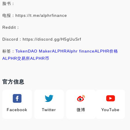
脸书：
电报：https://t.me/alphrfinance
Reddit：
Discord：https://discord.gg/H5gUuSrf
标签：
Token
DAO Maker
ALPHR
Alphr finance
ALPHR价格
ALPHR交易所
ALPHR币
官方信息
Facebook
Twitter
微博
YouTube