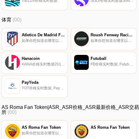
YIELDX价格实时数据.
SOLV价格实时数据Solv Protocol是一个一站式平台,通过ERC-3525 Semi-Fungible Token（迄今为止最通用的以太坊代币标准）创建、发行、加入和交易各种金融协议或资产.
体育
(00)
Atletico De Madrid Fan Token
Roush Fenway Racing Fan Token
如果你想知道在哪里以当前价格购买Atletico De Madrid Fan Token,目前交易{Atletico De Madrid Fan Token]股票的顶级加密货币交易所是Binance、Deepcoin、Bitrue、Bitget和CoinTiger.
如果你想知道在哪里以当前价格购买Roush Fenway Racing Fan Token,目前交易{Roush Fenway Racing Fan Token]股票的顶级加密货币交易所是Chiliz。您可以在我们的加密货币交易所页面上找到其他列表.
Hanacoin
Futuball
HANA价格实时数据2018年6月12日由韩国和澳大利亚的团队推出。Hanacoin旨在赞助冠军运动员。它的重点是提供一个稳定的硬币,集成。以及赞助.
FB价格实时数据, Futuball是两个词的组合：未来和足球。Futuball带来了足球管理游戏类型中最令人满意的体验,并允许无与伦比的比赛收入,这将使您的世界杯赛季达到更高的水平.
PayYoda
YOT价格实时数据, PayYoda是一个安全、透明和专业的去中心化支付应用生态系统。以区块链为动力,PayYoda将利用区块链分布式存储、公开、公平、透明、可追溯和不可伪造的优势,大大降低支付成本,减少中间环节,提高流通效率.
AS Roma Fan Token|ASR_ASR价格_ASR最新价格_ASR交易
所
(00)
AS Roma Fan Token
AS Roma Fan Token
如果你想知道在哪里以当前价格购买AS Roma Fan Token,目前交易{AS Roma Fan Token]股票的顶级加密货币交易所是Binance、Bitrue、Bitget、DigiFinex和BingX。您可以在我们的加密货币交易所页面上找到其他列表.