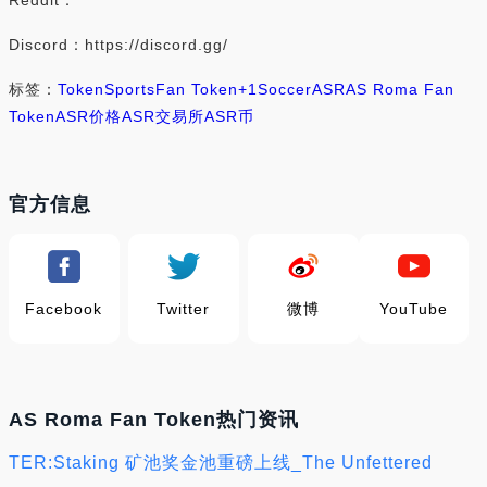
Reddit：
Discord：https://discord.gg/
标签：
Token
Sports
Fan Token
+1
Soccer
ASR
AS Roma Fan
Token
ASR价格
ASR交易所
ASR币
官方信息
Facebook
Twitter
微博
YouTube
AS Roma Fan Token热门资讯
TER:Staking 矿池奖金池重磅上线_The Unfettered