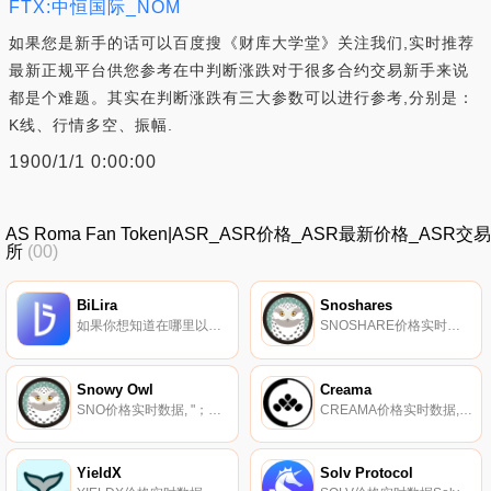
FTX:中恒国际_NOM
如果您是新手的话可以百度搜《财库大学堂》关注我们,实时推荐
最新正规平台供您参考在中判断涨跌对于很多合约交易新手来说
都是个难题。其实在判断涨跌有三大参数可以进行参考,分别是：
K线、行情多空、振幅.
1900/1/1 0:00:00
AS Roma Fan Token|ASR_ASR价格_ASR最新价格_ASR交易
所
(00)
BiLira
Snoshares
如果你想知道在哪里以当前价格购买BiLira,目前交易{BiLira]股票的顶级加密货币交易所是MEXC、FTX和Pangolin。您可以在我们的加密货币交易所页面上找到其他列表.
SNOSHARE价格实时数据, "；Snowy Owl是一种算法稳定币协议,通过siegniorage与雪崩上的一个$JOE代币挂钩.
Snowy Owl
Creama
SNO价格实时数据, "；Snowy Owl是一种算法稳定币协议,通过siegniorage与雪崩上的一个$JOE代币挂钩.
CREAMA价格实时数据, 什么是二进制？Creama是一种数字加密资产,旨在作为creativey.market平台的经济方面开发,并用于将数字艺术品集成到元宇宙世界中。Creama发展成为一种通缩资产,每一笔链上交易都会消耗0.4%.
YieldX
Solv Protocol