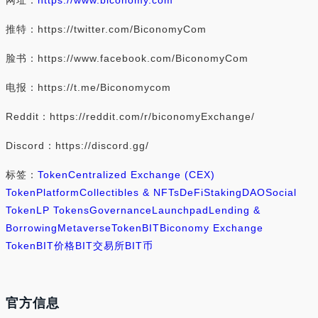
网址：
https://www.biconomy.com
推特：https://twitter.com/BiconomyCom
脸书：https://www.facebook.com/BiconomyCom
电报：https://t.me/Biconomycom
Reddit：https://reddit.com/r/biconomyExchange/
Discord：https://discord.gg/
标签：
Token
Centralized Exchange (CEX)
Token
Platform
Collectibles & NFTs
DeFi
Staking
DAO
Social
Token
LP Tokens
Governance
Launchpad
Lending &
Borrowing
Metaverse
Token
BIT
Biconomy Exchange
Token
BIT价格
BIT交易所
BIT币
官方信息