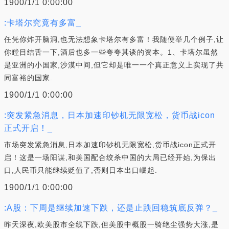
1900/1/1 0:00:00
:卡塔尔究竟有多富_
任凭你炸开脑洞,也无法想象卡塔尔有多富！我随便举几个例子,让
你瞠目结舌一下,酒后也多一些夸夸其谈的资本。1、卡塔尔虽然
是亚洲的小国家,沙漠中间,但它却是唯一一个真正意义上实现了共
同富裕的国家.
1900/1/1 0:00:00
:突发紧急消息，日本加速印钞机无限宽松，货币战icon
正式开启！_
市场突发紧急消息,日本加速印钞机无限宽松,货币战icon正式开
启！这是一场阳谋,和美国配合绞杀中国的大局已经开始,为保出
口,人民币只能继续贬值了,否则日本出口崛起.
1900/1/1 0:00:00
:A股：下周是继续加速下跌，还是止跌回稳筑底反弹？_
昨天深夜,欧美股市全线下跌,但美股中概股一骑绝尘强势大涨,是