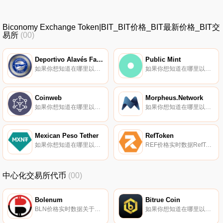
Biconomy Exchange Token|BIT_BIT价格_BIT最新价格_BIT交
易所
(00)
Deportivo Alavés Fan Token
Public Mint
如果你想知道在哪里以当前价格购买Deportivo Alavés Fan Token,目前交易{Deportivo Alavés Fan Token]股票的顶级加密货币交易所是比特币TR。您可以在我们的加密货币交易所页面上找到其他列表.
如果你想知道在哪里以当前价格购买Public Mint,目前交易{Public Mint]股票的顶级加密货币交易所是Uniswap（V2）和Bittrex。您可以在我们的加密货币交易所页面上找到其他列表.
Coinweb
Morpheus.Network
如果你想知道在哪里以当前价格购买Coinweb,目前交易{Coinweb]股票的顶级加密货币交易所是KuCoin、Gate.io、MEXC、Uniswap（V2）和Bittrex。您可以在我们的加密货币交易所页面上找到其他列表.
如果你想知道在哪里以当前价格购买Morpheus.Network,目前交易{Morpheus.Network]股票的顶级加密货币交易所是KuCoin、Gate.io和Bittrex。您可以在我们的加密货币交易所页面上找到其他列表.
Mexican Peso Tether
RefToken
如果你想知道在哪里以当前价格购买Mexican Peso Tether,目前交易{Mexican Peso Tether]股票的顶级加密货币交易所是Bitfinex。您可以在我们的加密货币交易所页面上找到其他列表。MXN?是一种稳定的数字资产,与墨西哥比索1:1挂钩.
REF价格实时数据RefToken（REF）是一种加密货币,在以太坊平台上运行。RefToken目前的供应量为50000000,流通量为1004999.9994279。最近已知的RefToken价格为0.21207687美元,在过去24小时内上涨了5.17美元.
中心化交易所代币
(00)
Bolenum
Bitrue Coin
BLN价格实时数据关于BLN身份,请访问Bolenum官方来源。
如果你想知道在哪里以当前价格购买Bitrue Coin,目前交易{Bitrue Coin]股票的顶级加密货币交易所是Bitrue和ProBit Global。您可以在我们的加密货币交易所页面上找到其他列表。Bitrue Coin（BTR）是Bitrue交易所的本地资产.