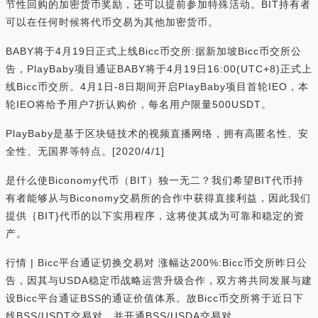
节性回购的加密货币奖励，还可以提前参加特殊活动。BIT持有者
可以在任何时候将代币交易为其他加密货币。
BABY将于4月19日正式上线Bicc币交所:据新加坡Bicc币交所公
告，PlayBaby项目通证BABY将于4月19日16:00(UTC+8)正式上
线Bicc币交所。4月1日-8日期间开启PlayBaby项目首轮IEO，本
轮IEO将给予用户7折认购价，每名用户限量500USDT。
PlayBaby是基于区块链技术的视频直播网络，拥有高匿名性、安
全性、无国界等特点。[2020/4/1]
是什么使Biconomy代币（BIT）独一无二？我们希望BIT代币持
有者能够从与Biconomy交易所的合作中获得直接利益，因此我们
提供｛BIT}代币的以下实用程序，这将使其成为可靠和稳定的资
产。
行情 | Bicc平台通证切换交易对 涨幅达200%:Bicc币交所昨日公
告，因其与USDA稳定币战略运营升级合作，双方将共同发展与建
设Bicc平台通证BSS的通证价值体系。故Bicc币交所将于近日下
线BSS/USDT交易对，并开通BSS/USDA交易对。