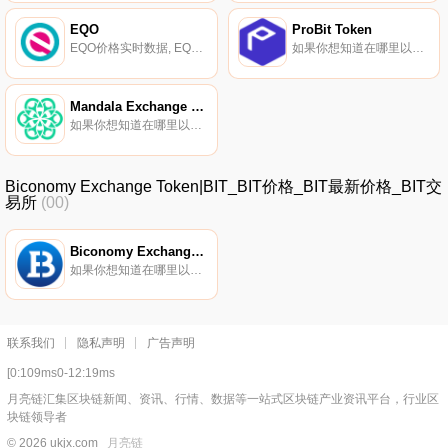
EQO
ProBit Token
EQO价格实时数据, EQONEX于2020年5月26日推出,是一家位于新加坡的集中式加密货币交易所。母公司Diginex是第一家在纳斯达克上市的加密货币交易所（纳斯达克：EQOS）。EQONEX根据新加坡金融管理局的临时豁免在新加坡境外运营,等待其根据《货币服务法》申请许可证.
如果你想知道在哪里以当前价格购买ProBit Token,目前交易{ProBit Token]股票的顶级加密货币交易所是ProBit Global。您可以在我们的加密货币交易所页面上找到其他列表。ProBit Token（PROB）是一种加密货币,在以太坊平台上运行.
Mandala Exchange Token
如果你想知道在哪里以当前价格购买Mandala Exchange Token,目前交易{Mandala Exchange Token]股票的顶级加密货币交易所是Mandala exchange。您可以在我们的加密货币交易所页面上找到其他列表。曼达拉交易所于2020年12月开始交易.
Biconomy Exchange Token|BIT_BIT价格_BIT最新价格_BIT交
易所
(00)
Biconomy Exchange Token
如果你想知道在哪里以当前价格购买Biconomy Exchange Token,目前交易{Biconomy Exchange Token]股票的顶级加密货币交易所是MEXC、Biconomy Exchange和PancakeSwap（V2）。您可以在我们的加密货币交易所页面上找到其他列表.
联系我们
隐私声明
广告声明
[0:109ms0-12:19ms
月亮链汇集区块链新闻、资讯、行情、数据等一站式区块链产业资讯平台，行业区
块链领导者
© 2026 ukjx.com
月亮链