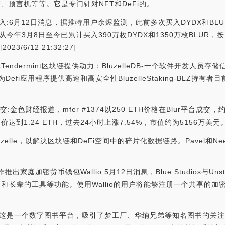
存储、预言机等等。它是专门针对NFT和DeFi的。
入:6月12日消息，据推特用户余烬监测，此前多次买入DYDX和BLU
地址从今年3月8日至今已累计买入390万枚DYDX和1350万枚BLU
3/6/12 21:32:27]
Tendermint区块链提供动力：BluzelleDB-一个软件开发人员存
为Defi应用程序提供高速和高安全性BluzelleStaking-BLZ
r平台成交:金色财经报道，mfer #1374以250 ETH价格在Blur平台
1.24 ETH，过去24小时上涨7.54%，市值约为5156万美元。[2022
a创立了Bluzelle，以解决区块链和DeFi空间中的碎片化数据链路。Pave
ains合作推出家庭加密货币钱包Wallio:5月12日消息，Blue Studios与U
儿童和长辈的工具等功能。使用Wallio的用户将能够注册一个共享的
创始人，这是一个数字图书平台，吸引了梦工厂、华纳兄弟等知名图书的