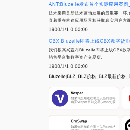
ANT:Bluzelle发布首个实际应用案
技术采用是新技术蓬勃发展的最重要一环,也
直着重在构建应用场景和获取真实用户方面
1900/1/1 0:00:00
GBX:Bluzelle即将上线GBX数字
我们很高兴宣布Bluzelle即将上线GB
销售平台和数字资产交易所.
1900/1/1 0:00:00
Bluzelle|BLZ_BLZ价格_BLZ最新价格
Vesper
如果你想知道在哪里以当前价格
购买Vesper,目前交易{Vesper]股
票的顶级加密货币交易所是
Gate.io、Uniswap（V3）、
LATOKEN、Poloniex和
HotVSPt。您可以在我们的加密
货币交易所页面上找到其他列
CroSwap
表.
如果你想知道在哪里以当前价格