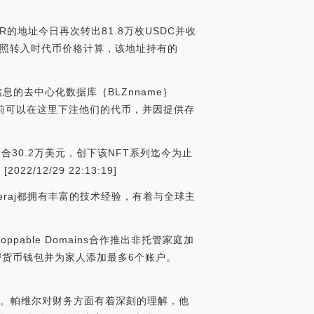
R的地址今日再次转出81.8万枚USDC并收
R，按照转入时代币价格计算，该地址持有的
储信息的去中心化数据库｛BLZnname｝
持有者目前可以在这里下注他们的代币，并因提供存
成交，约合30.2万美元，创下该NFT系列迄今为止
/12/29 22:13:19]
l和Neeraj都拥有丰富的技术经验，有着与全球主
nstoppable Domains合作推出非托管家庭加
加密货币钱包并为家人添加最多6个账户。
关注。帕维尔对财务方面有着深刻的理解，他