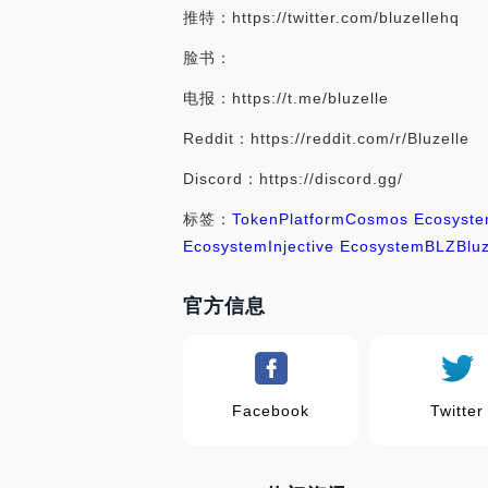
推特：https://twitter.com/bluzellehq
脸书：
电报：https://t.me/bluzelle
Reddit：https://reddit.com/r/Bluzelle
Discord：https://discord.gg/
标签：
Token
Platform
Cosmos Ecosyst
Ecosystem
Injective Ecosystem
BLZ
Bluz
官方信息
Facebook
Twitter