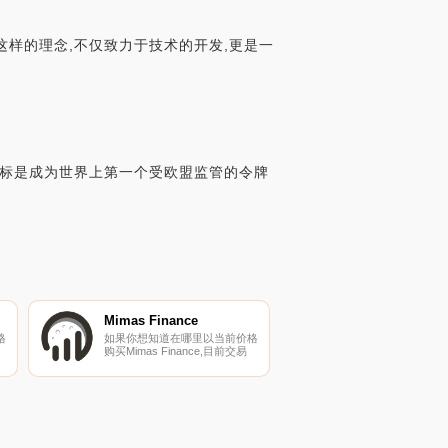
这样的理念,不仅致力于技术的开发,更是一
X的目标是成为世界上第一个受欧盟监管的令牌
Mimas Finance
格
如果你想知道在哪里以当前价格
购买Mimas Finance,目前交易
{Mimas Finance]股票的顶级加
密货币交易所是VVS Finance。
密
您可以在我们的加密货币交易所
页面上找到其他列表。Cronos
链的货币市场和流动股权协议.