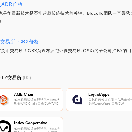
例_ADR价格
是衡量新技术是否能超越传统技术的关键。Bluzelle团队一直秉承
.
货币交易所_GBX价格
X数字货币交易所！GBX为直布罗陀证券交易所(GSX)的子公司,GB
_BLZ交易所
(00)
AME Chain
LiquidApps
如果你想知道在哪里以当前价格
如果你想知道在哪里以当前价
购买AME Chain,目前交易{AME
购买LiquidApps,目前交易
Chain]股票的顶级加密货币交易
{LiquidApps]股票的顶级加密货
所是Gate.io、MEXC、BKEX、
币交易所是Bancor Network和
LATOKEN和KoinBX。您可以在
Newdex。您可以在我们的加
我们的加密货币交易所页面上找
货币交易所页面上找到其他列
到其他列表.
表.
Index Cooperative
如果你想知道在哪里以当前价格