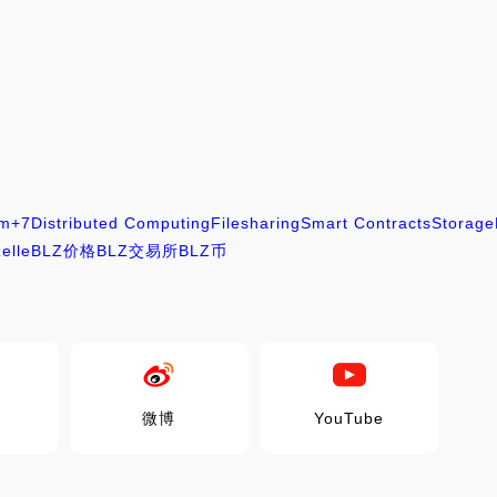
em
+7
Distributed Computing
Filesharing
Smart Contracts
Storage
elle
BLZ价格
BLZ交易所
BLZ币
微博
YouTube