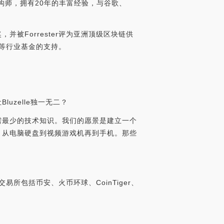
构师，拥有20年的丰富经验，与谷歌、
并被Forrester评为亚洲顶级区块链供
ic等行业基金的支持。
让Bluzelle独一无二？
，只需最少的技术知识。我们的愿景是建立一个
点，从电脑硬盘到视频游戏机再到手机。那些
易所包括币安、火币环球、CoinTiger、