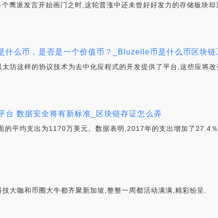
美联储多个鹰派发言开始画门之时,这轮普涨中还未曾好好发力的存储板块却迎
BLZ是什么币，是否是一个价值币？_Bluzelle币是什么币区
以太坊这样的协议技术为去中化应程式的开发提供了平台,这些应将改
数据平台 数据安全将有新标准_区块链存证怎么弄
平均支出为1170万美元。数据表明,2017年的支出增加了27.4％；
技大咖和币圈大牛都齐聚新加坡,整整一周都活动满满,精彩纷呈.