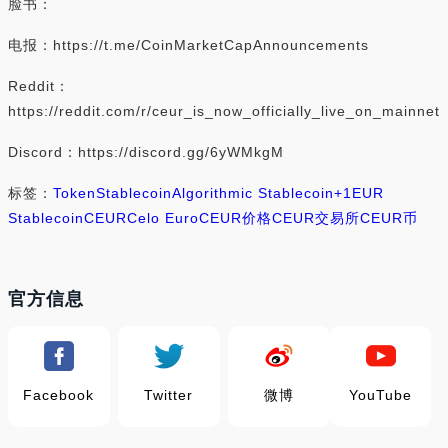
脸书：
电报：https://t.me/CoinMarketCapAnnouncements
Reddit：
https://reddit.com/r/ceur_is_now_officially_live_on_mainnet
Discord：https://discord.gg/6yWMkgM
标签：
Token
Stablecoin
Algorithmic Stablecoin
+1
EUR
Stablecoin
CEUR
Celo Euro
CEUR价格
CEUR交易所
CEUR币
官方信息
Facebook
Twitter
微博
YouTube