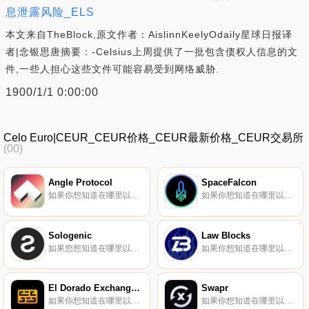
息泄露风险_ELS
本文来自TheBlock,原文作者：AislinnKeelyOdaily星球日报译
者|念银思唐摘要：-Celsius上周提供了一批包含债权人信息的文
件,一些人担心这些文件可能容易受到网络威胁.
1900/1/1 0:00:00
Celo Euro|CEUR_CEUR价格_CEUR最新价格_CEUR交易所
(00)
Angle Protocol
SpaceFalcon
如果你想知道在哪里以当前价格购买Angle Protocol,目前交易{Angle Protocol]股票的顶级加密货币交易所是Uniswap（V3）、Curve Finance和SushiSwap。您可以在我们的加密货币交易所页面上找到其他列表.
如果你想知道在哪里以当前价格购买SpaceFalcon,目前交易{SpaceFalcon]股票的顶级加密货币交易所是CoinW、KuCoin、Gate.io和Jupiter。您可以在我们的加密货币交易所页面上找到其他列表.
Sologenic
Law Blocks
如果您想知道在哪里以当前价格购买Sologenic,目前交易｛SOLOnname｝股票的顶级加密货币交易所是Bitrue、BySOLOt、CoinTiger、BitMart和Gate.io。您可以在我们的加密货币交易所页面上找到其他交易所.
如果你想知道在哪里以当前价格购买Law Blocks,目前交易{Law Blocks]股票的顶级加密货币交易所是Bitrue和BitMart。您可以在我们的加密货币交易所页面上找到其他列表.
El Dorado Exchange（Arbitrum）
Swapr
如果你想知道在哪里以当前价格购买El Dorado Exchange（ArEDEtrum）,目前交易{El Dorado Exchange（ArEDEtrum）]股票的顶级加密货币交易所是Uniswap（V3）（ArEDEtrum）和Camelot.
如果你想知道在哪里以当前价格购买Swapr,目前交易｛SWPRnname｝股票的顶级加密货币交易所是Uniswap（V3）（ArSWPRtrum）、SushiSwap（ArSWPRtlum）、｛SWPRnime｝（Gnosis）和｛SWPRnome｝（ArSWPRttrum）.