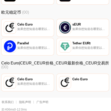
欧元稳定币
(00)
Celo Euro
sEUR
如果您想知道在哪里以当前价格购买Celo Euro,目前交易｛CEURnname｝股票的顶级加密货币交易所是Bitget和Gate.io。您可以在我们的加密货币交易所页面上找到其他交易所。cEUR（Celo Euro）是一种跟踪欧元的稳定数字资产.
如果你想知道在哪里以当前价格购买sEUR,目前交易{sEUR]股票的顶级加密货币交易所是Curve Finance、HotSEURt和Kwenta。您可以在我们的加密货币交易所页面上找到其他列表。Synthetix的SynthsEUR通过oracle提供的价格提要跟踪欧元的价格.
Parallel
Tether EURt
如果你想知道在哪里以当前价格购买Parallel,目前交易{Parallel]股票的顶级加密货币交易所是Uniswap（V3）、HitBTC、Curve Finance、Balancer（V2）和Bittrex。您可以在我们的加密货币交易所页面上找到其他列表.
如果你想知道在哪里以当前价格购买Tether EURt,目前交易{Tether EURt]股票的顶级加密货币交易所是OKX、Bitget、Gate.io、HuoEURT和Uniswap（V3）。您可以在我们的加密货币交易所页面上找到其他列表.
Celo Euro|CEUR_CEUR价格_CEUR最新价格_CEUR交易所
(00)
Celo Euro
Celo Euro
如果您想知道在哪里以当前价格购买Celo Euro,目前交易｛CEURnname｝股票的顶级加密货币交易所是Bitget和Gate.io。您可以在我们的加密货币交易所页面上找到其他交易所。cEUR（Celo Euro）是一种跟踪欧元的稳定数字资产.
联系我们
隐私声明
广告声明
[0:406ms0-12:0ms