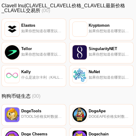
Clavell Inu|CLAVELL_CLAVELL价格_CLAVELL最新价格
_CLAVELL交易所
(00)
Elastos
Kryptomon
如果你想知道在哪里以当前价格购买Elastos,目前交易{Elastos]股票的顶级加密货币交易所是KuCoin、Gate.io、HuoELA、Coinbase Exchange和CoinEx。您可以在我们的加密货币交易所页面上找到其他列表.
如果你想知道在哪里以当前价格购买Kryptomon,目前交易{Kryptomon]股票的顶级加密货币交易所是ByKMONt、Gate.io、MEXC和PancakeSwap（V2）。您可以在我们的加密货币交易所页面上找到其他列表.
Tellor
SingularityNET
如果你想知道在哪里以当前价格购买Tellor,目前交易{Tellor]股票的顶级加密货币交易所是Binance、OKX、Deepcoin、BTCEX和Bitrue。您可以在我们的加密货币交易所页面上找到其他列表。什么是Tellor（TRB）？Tellor是一个去中心化的oracle协议.
如果你想知道在哪里以当前价格购买SingularityNET,目前交易{SingularityNET]股票的顶级加密货币交易所是Binance、Deepcoin、Bitrue、CoinW和ByAGIXt。您可以在我们的加密货币交易所页面上找到其他列表.
Kally
NuNet
什么是波尔卡利（KALLY）？Polkally（KALLY）是一个去中心化的NFT市场项目,由基于EVM的区块链以及Polkadot和IPFS提供支持。以下是该协议的一些关键功能：基于IPFS的去中心化KYC。一个动态拍卖系统,以最优惠的价格出售艺术品.
如果你想知道在哪里以当前价格购买NuNet,目前交易{NuNet]股票的顶级加密货币交易所是MEXC、PancakeSwap（V2）、NovaDAX、Minswap和SundaeSwap。您可以在我们的加密货币交易所页面上找到其他列表.
狗狗币链生态
(00)
DogeTools
DogeApe
DTOOLS价格实时数据DogeTools是一套独特的服务和工具,为Dogechain带来价值,帮助投资者更轻松地与区块链互动.
DOGEAPE价格实时数据, DogeApe是新Dogechain区块链上的Dogechaintoken。它对每笔交易征收10%的税。2%的税款以鼓励持有的形式转回钱包持有者。DogeApe是一个完全去中心化的社区项目,启动时没有团队分配.
Doge Cheems
Dogechain