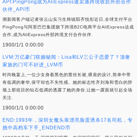
API:PingPong成为AliExpress速卖通跨境收款外部合作
伙伴_API币
潮新闻客户端记者张云山实习生韩镇阳齐悦彤近日,全球支付平台
PingPong与阿里巴巴集团旗下跨境B2C电商平台AliExpress达成
合作,成为AliExpress外部跨境支付合作伙伴.
1900/1/1 0:00:00
LVM:万亿豪门联姻秘闻：Lisa和LV三公子恋爱了？顶奢
家族的门可不好进_LVM币
时尚晚宴上,一位少女身着黑色的蕾丝长裙,裸肩的设计,简单中带
有低调的奢华,保守却也不失性感。她的标志性齐刘海和雪白的脖
颈上那炫目的钻石低调的透露了她的身份,让她一露面就引起全场
关注.
1900/1/1 0:00:00
END:1993年，深圳女魔头靠漂亮脸蛋诱杀17名司机，专
挑中高档车下手_ENDEND币