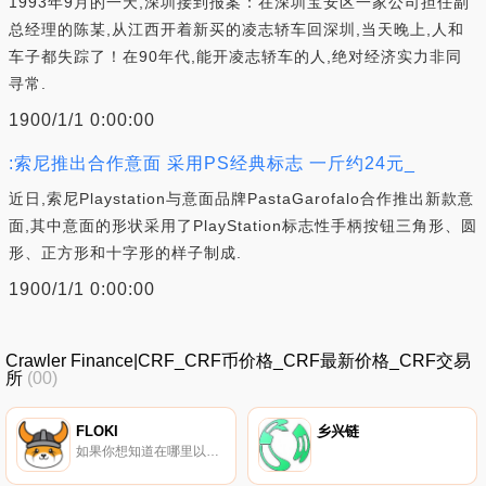
1993年9月的一天,深圳接到报案：在深圳宝安区一家公司担任副
总经理的陈某,从江西开着新买的凌志轿车回深圳,当天晚上,人和
车子都失踪了！在90年代,能开凌志轿车的人,绝对经济实力非同
寻常.
1900/1/1 0:00:00
:索尼推出合作意面 采用PS经典标志 一斤约24元_
近日,索尼Playstation与意面品牌PastaGarofalo合作推出新款意
面,其中意面的形状采用了PlayStation标志性手柄按钮三角形、圆
形、正方形和十字形的样子制成.
1900/1/1 0:00:00
Crawler Finance|CRF_CRF币价格_CRF最新价格_CRF交易
所
(00)
FLOKI
乡兴链
如果你想知道在哪里以当前价格购买FLOKI,目前交易{FLOKI]股票的顶级加密货币交易所是OKX、Deepcoin、CoinW、Bitrue和ByFLOKIt。您可以在我们的加密货币交易所页面上找到其他列表.