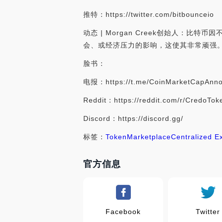
推特：https://twitter.com/bitbounceio
动态 | Morgan Creek创始人：比特币
会、或经济压力的影响，这使其非常顽强。[20
脸书：
电报：https://t.me/CoinMarketCapAnn
Reddit：https://reddit.com/r/CredoTok
Discord：https://discord.gg/
标签：
Token
Marketplace
Centralized 
官方信息
Facebook
Twitter