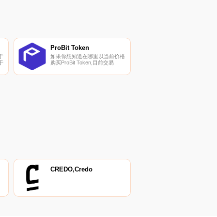
ProBit Token
于
如果你想知道在哪里以当前价格
于
购买ProBit Token,目前交易
{ProBit Token]股票的顶级加密
货币交易所是ProBit Global。您
所
可以在我们的加密货币交易所页
面上找到其他列表。ProBit
Token（PROB）是一种加密货
币,在以太坊平台上运行.
CREDO,Credo