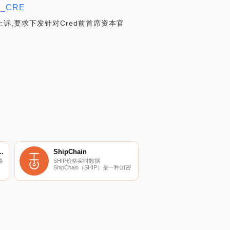
_CRE
诉,要求下发针对Cred前首席资本官
tball Team Fan Token
ShipChain
格
SHIP价格实时数据
ShipChain（SHIP）是一种加密
货币,在以太坊平台上运行。
ShipChain目前的供应量为
币
500000000,流通量为
478598259.681331。ShipChain
的最后已知价格为0.00006222
美元,在过去24小时内上涨了
0.00.