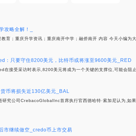
学攻略全解！_
铅里教育；重庆升学资讯；重庆南开中学；融侨南开 内容 今天小编为
ed：只要守住8200美元，比特币或将涨至9600美元_RED
ed在接受采访时表示,8200美元将成为一个关键的支撑位,可能会阻止
货币将损失近130亿美元_BAL
究公司CrebacoGlobalInc首席执行官西德哈特·索加尼认为
 后市继续做空_credo币上市交易