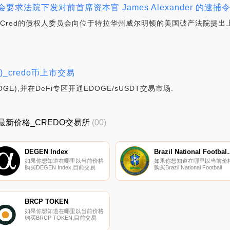
会要求法院下发对前首席资本官 James Alexander 的逮捕令
Cred的债权人委员会向位于特拉华州威尔明顿的美国破产法院提出上
E)_credo币上市交易
OGE),并在DeFi专区开通EDOGE/sUSDT交易市场.
DO最新价格_CREDO交易所
(00)
DEGEN Index
Brazil National Foo
如果你想知道在哪里以当前价格
如果你想知道在哪里以当前价
购买DEGEN Index,目前交易
购买Brazil National Football
{DEGEN Index]股票的顶级加密
Team Fan Token,目前交易
货币交易所是Uniswap（V2）。
{Brazil National Football Team
您可以在我们的加密货币交易所
Fan Token]股票的顶级加密货
页面上找到其他列表。DEGEN
交易所是BingX、Gate.io、
Index旨在通过具有极高增长潜
XT.COM、MEXC和CoinEx.
BRCP TOKEN
力的高风险/回报新兴项目（主
如果你想知道在哪里以当前价格
要是DeFi行业）来寻找阿尔法.
购买BRCP TOKEN,目前交易
{BRCP TOKEN]股票的顶级加密