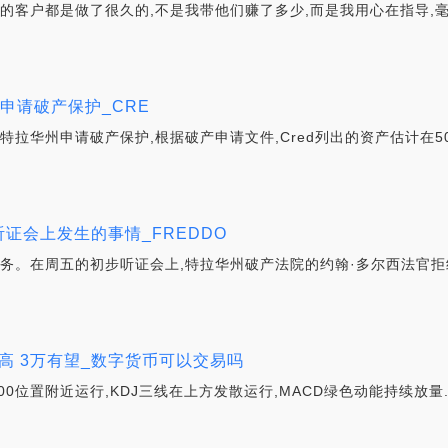
我的客户都是做了很久的,不是我带他们赚了多少,而是我用心在指导,
华州申请破产保护_CRE
特拉华州申请破产保护,根据破产申请文件,Cred列出的资产估计在5
听证会上发生的事情_FREDDO
业务。在周五的初步听证会上,特拉华州破产法院的约翰·多尔西法官拒
尾新高 3万有望_数字货币可以交易吗
000位置附近运行,KDJ三线在上方发散运行,MACD绿色动能持续放量