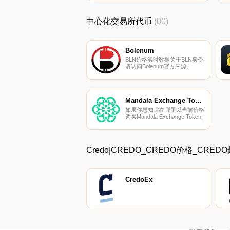
所是CoinTiger、XT.COM、
Bibox、ProBit Global和
PancakeSwap（V2）。您可以
中心化交易所代币
(00)
在我们的加密货币交易所页面上
找到其他列表.
Bolenum
BLN价格实时数据关于BLN身份,
请访问Bolenum官方来源。
Mandala Exchange Token
如果你想知道在哪里以当前价格
购买Mandala Exchange Token,
目前交易{Mandala Exchange
Token]股票的顶级加密货币交易
所是Mandala exchange。您可
以在我们的加密货币交易所页面
Credo|CREDO_CREDO价格_CRE
上找到其他列表。曼达拉交易所
于2020年12月开始交易.
CredoEx