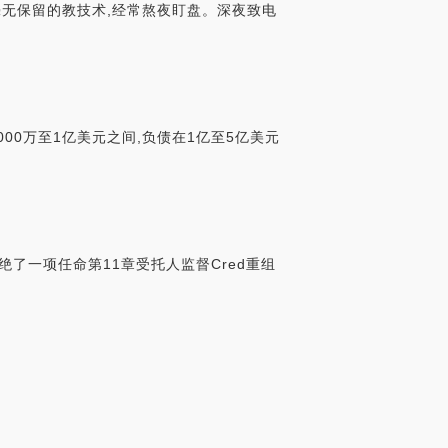
毫无保留的教技术,经常熬夜盯盘。深夜致电
000万至1亿美元之间,负债在1亿至5亿美元
绝了一项任命第11章受托人监督Cred重组
.