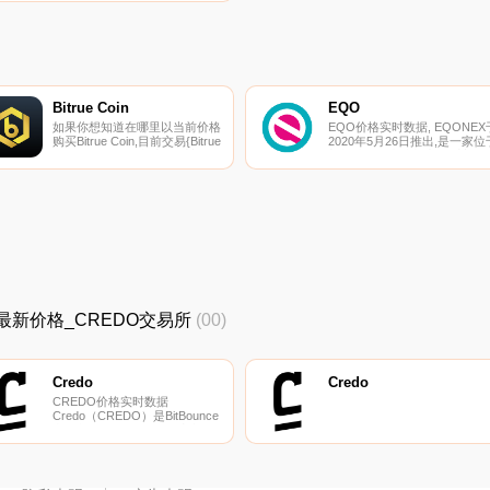
货币交易所是ProBit Global和
Finexbox。您可以在我们的加密
货币交易所页面上找到其他列
表.
Bitrue Coin
EQO
如果你想知道在哪里以当前价格
EQO价格实时数据, EQONEX
购买Bitrue Coin,目前交易{Bitrue
2020年5月26日推出,是一家位
Coin]股票的顶级加密货币交易
新加坡的集中式加密货币交易
所是Bitrue和ProBit Global。您
所。母公司Diginex是第一家在
可以在我们的加密货币交易所页
纳斯达克上市的加密货币交易
面上找到其他列表。Bitrue
（纳斯达克：EQOS）。
Coin（BTR）是Bitrue交易所的
EQONEX根据新加坡金融管理
本地资产.
局的临时豁免在新加坡境外运
营,等待其根据《货币服务法》
申请许可证.
DO最新价格_CREDO交易所
(00)
Credo
Credo
CREDO价格实时数据
Credo（CREDO）是BitBounce
电子邮件服务提供的代币,也是
Credo交易所的本地货币.