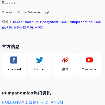
Reddit：
Discord：https://discord.gg/
标签：
Token
Ethereum Ecosystem
PUMP
Pumpanomics
PUMP
价格
PUMP交易所
PUMP币
官方信息
Facebook
Twitter
微博
YouTube
Pumpanomics热门资讯
NOM:ANOM上线福利活动_ANOM