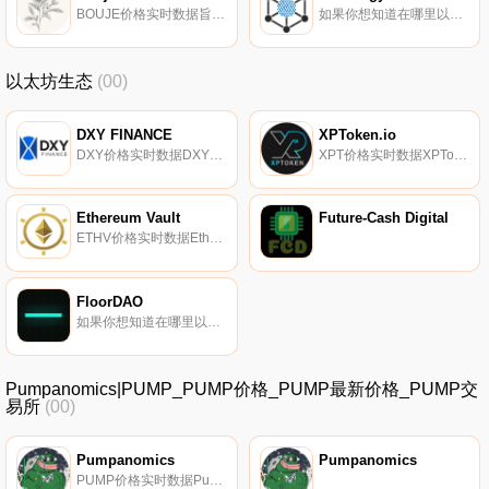
BOUJE价格实时数据旨在实现可持续和稳定价格行动的产量农场。我们有一个最先进的系统,叫做APR重置（灵感来自Swift Finance）。这意味着,每周,旧的非本地池都会退役,取而代之的是社区决定的新池.
如果你想知道在哪里以当前价格购买Ideaology,目前交易{Ideaology]股票的顶级加密货币交易所是KuCoin、Gate.io、MEXC和ProBit Global。您可以在我们的加密货币交易所页面上找到其他列表.
以太坊生态
(00)
DXY FINANCE
XPToken.io
DXY价格实时数据DXY金融是一个独特的DeFi项目,旨在从平台获得高回报；s标准池。奖励因池而异.
XPT价格实时数据XPToken基于去中心化金融（DeFi）的概念,使系统易于访问和用户友好。XPToken中使用的去中心化金融（DeFi）方法可以定义为分布式期刊技术的标准化协议,其中包括金融产品和服务的创建,削弱了中央机构之间众所周知的联系。其目的是P2P支付系统,这将为人们提供回电.
Ethereum Vault
Future-Cash Digital
ETHV价格实时数据Ethereum Vault旨在成为区块链基础设施的下一代区块链平台,显著改善数字经济中信息和价值的共享方式。金融基础设施核心和基于智能合约构建的应用程序可以相互自动化；的价值和转移,是一个支持机器支付网络和DEFI应用程序定制商业模式的项目.
FloorDAO
如果你想知道在哪里以当前价格购买FloorDAO,目前交易{FloorDAO]股票的顶级加密货币交易所是BKEX和Bilaxy。您可以在我们的加密货币交易所页面上找到其他列表.
Pumpanomics|PUMP_PUMP价格_PUMP最新价格_PUMP交
易所
(00)
Pumpanomics
Pumpanomics
PUMP价格实时数据Pumpanomics是一种实验/记录尝试,旨在创造每枚硬币的最高价值。因为PUMP-7；s的总供应量为1,这使我们能够在拥有合适支持者的情况下实现目标,同时保持相对较低的市值.