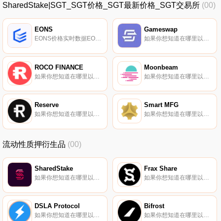
SharedStake|SGT_SGT价格_SGT最新价格_SGT交易所
(00)
EONS
Gameswap
EONS价格实时数据EONS是一个去中心化的金融服务生态系统,将传统金融和新银行经验与去中心化金融联系起来。去中心化的EONS.金融平台以方便和易用为中心,为用户提供风险分级收益策略等.
如果你想知道在哪里以当前价格购买Gameswap,目前交易{Gameswap]股票的顶级加密货币交易所是BKEX和Uniswap（V2）。您可以在我们的加密货币交易所页面上找到其他列表.
ROCO FINANCE
Moonbeam
如果你想知道在哪里以当前价格购买ROCO FINANCE,目前交易{ROCO FINANCE]股票的顶级加密货币交易所是Gate.io、HuoROCO、BitForex、MEXC和Trader Joe（雪崩）。您可以在我们的加密货币交易所页面上找到其他列表.
如果你想知道在哪里以当前价格购买Moonbeam,目前交易{Moonbeam]股票的顶级加密货币交易所是Binance、OKX、Deepcoin、ByGLMRt和Bitget。您可以在我们的加密货币交易所页面上找到其他列表。要了解有关此项目的更多信息,请查看我们对Moonbeam的深入了解.
Reserve
Smart MFG
如果你想知道在哪里以当前价格购买Reserve,目前交易{Reserve]股票的顶级加密货币交易所是Gate.io、LATOKEN、Bittrex和KyberSwap Classic（以太坊）。您可以在我们的加密货币交易所页面上找到其他列表.
如果你想知道在哪里以当前价格购买Smart MFG,目前交易{Smart MFG]股票的顶级加密货币交易所是Uniswap（V3）和Bancor Network。您可以在我们的加密货币交易所页面上找到其他列表.
流动性质押衍生品
(00)
SharedStake
Frax Share
如果你想知道在哪里以当前价格购买SharedStake,目前交易{SharedStake]股票的顶级加密货币交易所是Uniswap（V3）、HotSGTt、Balancer（V2）和SushiSwap。您可以在我们的加密货币交易所页面上找到其他列表.
如果你想知道在哪里以当前价格购买Frax Share,目前交易{Frax Share]股票的顶级加密货币交易所是Binance、Deepcoin、BTCEX、CoinW和Bitrue。您可以在我们的加密货币交易所页面上找到其他列表.
DSLA Protocol
Bifrost
如果你想知道在哪里以当前价格购买DSLA Protocol,目前交易{DSLA Protocol]股票的顶级加密货币交易所是KuCoin、Gate.io、MEXC、Uniswap（V3）（ArDSLAtrum）和ProBit Global。您可以在我们的加密货币交易所页面上找到其他列表.
如果你想知道在哪里以当前价格购买Bifrost,目前交易{Bifrost]股票的顶级加密货币交易所是IndoEx、KuCoin、Gate.io、MEXC和Kraken。您可以在我们的加密货币交易所页面上找到其他列表.