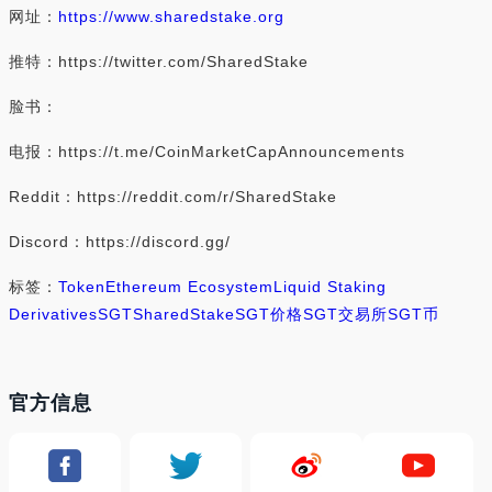
网址：
https://www.sharedstake.org
推特：https://twitter.com/SharedStake
脸书：
电报：https://t.me/CoinMarketCapAnnouncements
Reddit：https://reddit.com/r/SharedStake
Discord：https://discord.gg/
标签：
Token
Ethereum Ecosystem
Liquid Staking
Derivatives
SGT
SharedStake
SGT价格
SGT交易所
SGT币
官方信息