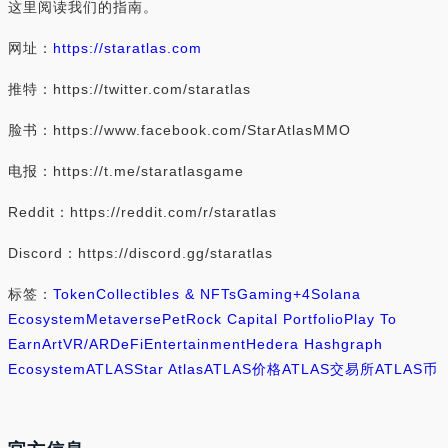
这里阅读我们的指南。
网址：
https://staratlas.com
推特：https://twitter.com/staratlas
脸书：https://www.facebook.com/StarAtlasMMO
电报：https://t.me/staratlasgame
Reddit：https://reddit.com/r/staratlas
Discord：https://discord.gg/staratlas
标签：
Token
Collectibles & NFTs
Gaming
+4
Solana
Ecosystem
Metaverse
PetRock Capital Portfolio
Play To
Earn
Art
VR/AR
DeFi
Entertainment
Hedera Hashgraph
Ecosystem
ATLAS
Star Atlas
ATLAS价格
ATLAS交易所
ATLAS币