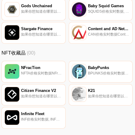
Gods Unchained
Baby Squid Games
如果你想知道在哪里以当前价格购买Gods Unchained,目前交易{Gods Unchained]股票的顶级加密货币交易所是OKX、BTCEX、ByGODSt、Bitget和BingX。您可以在我们的加密货币交易所页面上找到其他列表.
SQUIDS价格实时数据, 股息代币支付持有者在Axie Infinity Shards的每次买卖中获得7%的奖励。团队主要设在英国和美国。Baby Squid Games正在构建一个NFT游戏,您可以在其中制作各种我们的婴儿鱿鱼.
Stargate Finance
Content and AD Network
如果你想知道在哪里以当前价格购买Stargate Finance,目前交易{Stargate Finance]股票的顶级加密货币交易所是Binance、CoinW、BTCEX、Bitrue和BySTGt。您可以在我们的加密货币交易所页面上找到其他列表.
CAN价格实时数据Content and AD Network（CAN）是一种加密货币,在以太坊平台上运行。Content and AD Network目前的供应量为1500000000,其中0正在流通.
NFT收藏品
(00)
NFracTion
BabyPunks
NFTA价格实时数据NFracTion是一个独特的NFT Fractionalizer,将数字艺术“切割”成拼图,为收藏家提供额外的价值,并比标准的单件式NFT（Play&Earn概念）提供更高的收入,该概念最初以体育迷群体为目标,并与一些主要合作伙伴建立了联系.
BPUNKS价格实时数据Baby Punks是一种新的NFT社交代币,由社区驱动,并用持有该代币的流行NFT奖励他们。每一个代币都会增加您在每周NFT彩票中获胜的机会。奖品包括加密朋克、孤独的外星人社交俱乐部、懒惰的狮子、失落的灵魂等等.
Citizen Finance V2
K21
如果你想知道在哪里以当前价格购买Citizen Finance V2,目前交易{Citizen Finance V2]股票的顶级加密货币交易所是PancakeSwap（V2）。您可以在我们的加密货币交易所页面上找到其他列表.
如果你想知道在哪里以当前价格购买K21,目前交易{K21]股票的顶级加密货币交易所是Gate.io和Uniswap（V2）。您可以在我们的加密货币交易所页面上找到其他列表.
Infinite Fleet
INF价格实时数据, INF代币是Infinite Fleet的官方游戏货币。与过去和现在的多人在线游戏中常见的黄金或货币类似,INF允许玩家在Infinite Fleet游戏中从其他玩家和供应商处购买虚拟物品.