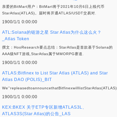
亲爱的BitMart用户：BitMart将于2021年10月6日上线代币
StarAtlas(ATLAS)。届时将开通ATLAS/USDT交易对.
1900/1/1 0:00:00
ATL:Solana的链游之星 Star Atlas为什么这么火？
_Atlas Token
撰文：HooResearch要点总结：StarAtlas是首款基于Solana的
AAA级NFT游戏,StarAtlas属于MMORPG赛道.
1900/1/1 0:00:00
ATLAS:Bitfinex to List Star Atlas (ATLAS) and Star
Atlas DAO (POLIS)_BIT
We''repleasedtoannouncethatBitfinexwilllistStarAtlas(ATLA
1900/1/1 0:00:00
KEX:BKEX 关于ETP专区新增ATLAS3L、
ATLAS3S(Star Atlas)的公告_LAS