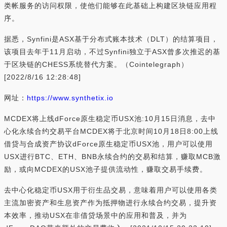
类帐服务的访问权限，使他们能够在此基础上构建区块链应用程
序。
据悉，Synfini是ASX基于分布式账本技术（DLT）的结算项目，
该项目去年于11月启动，不过Synfini独立于ASX曾多次推迟的基
于区块链的CHESS系统替代方案。（Cointelegraph）
[2022/8/16 12:28:48]
网址：
https://www.synthetix.io
MCDEX将上线dForce原生稳定币USX池:10月15日消息，去中
心化永续合约交易平台MCDEX将于北京时间10月18日8:00上线
借贷与合成资产协议dForce原生稳定币USX池，用户可以使用
USX进行BTC、ETH、BNB永续合约的交易和结算，赚取MCB激
励，或向MCDEX的USX池子提供流动性，赚取交易手续费。
去中心化稳定币USX用于衍生品交易，意味着用户可以使用各类
主流加密资产和生息资产作为抵押物进行永续合约交易，提升资
本效率，推动USX在非借贷场景中的应用和普及，并为