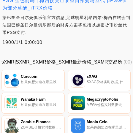
PSG:金色前哨 | 梅西接受巴黎圣日尔曼粉丝代币PSG作
为部分薪酬_iTRX价格
据巴黎圣日尔曼俱乐部官方信息,足球明星利昂内尔·梅西在转会到
法国巴黎圣日尔曼俱乐部后的财务方案将包括以加密货币粉丝代
币PSG支付.
1900/1/1 0:00:00
sXMR|SXMR_SXMR价格_SXMR最新价格_SXMR交易所
(00)
Curecoin
sXAG
如果你想知道在哪里以当前价格购买Curecoin,目前交易{Curecoin]股票的顶级加密货币交易所是HitBTC。您可以在我们的加密货币交易所页面上找到其他列表。Curecoin将自己描述为一种加密实用令牌,致力于用蛋白质折叠计算取代ASIC挖掘,帮助科学家找到新的药物来代替挖掘哈希.
SXAG价格实时数据, 什么是二进制？sXAG是由Synthetix协议启用的合成银令牌。它通过Chainlink的去中心化神谕网络提供的价格信息来跟踪白银价格。它可以在Kwenta或Synthetix.Exchange上交易Synthetix协议原生的其他资产,而不会出现滑动.
Wanaka Farm
MegaCryptoPolis
如果你想知道在哪里以当前价格购买Wanaka Farm,目前交易{Wanaka Farm]股票的顶级加密货币交易所是LBank、PancakeSwap（V2）和HotWANAt。您可以在我们的加密货币交易所页面上找到其他列表.
MEGA价格实时数据去中心化城市建设者游戏资源指数。
Zombie.Finance
Moola Celo
ZOMBIE价格实时数据, 僵尸是一款社交实验游戏,请查看https://github.com/ZomZOMBIEe-Finance/zomZOMBIEe-protocol#zomZOMBIEe-协议。本内容仅供参考,您不应将任何此类信息或其他材料解释为法律、税务、投资、财务或其他建议.
如果你想知道在哪里以当前价格购买Moola Celo,目前交易{Moola Celo]股票的顶级加密货币交易所是Ubeswap。您可以在我们的加密货币交易所页面上找到其他列表。Moola是一个建立在Celo区块链上的非托管流动性协议,它正在使收益和信贷的获取民主化.