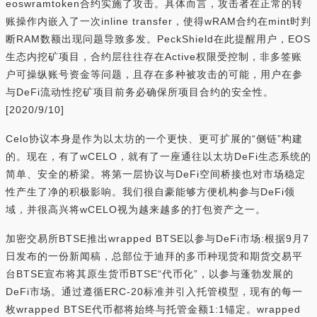
eoswramtoken合约实施了攻击。具体而言，攻击者在正常的转
账操作内嵌入了一次inline transfer，使得wRAM合约在mint时判
断RAM数额出现问题导致多发。PeckShield在此提醒用户，EOS
生态内挖矿项目，合约层往往存在Active权限受控制，非多签账
户可操纵账号资金等问题，且存在多种被攻击的可能，用户在参
与DeFi流动性挖矿项目前务必确保所项目合约的安全性。
[2020/9/10]
Celo协议本身是作为以太坊的一个更快、更可扩展的“侧链”构建
的。现在，有了wCELO，就有了一座通往以太坊DeFi生态系统的
简单、安全的桥梁。将第一层协议与DeFi空间桥接也对市场稳定
性产生了净的积极影响。我们很自豪能够方便机构参与DeFi领
域，并很高兴将wCELO视为越来越多的打包资产之一。
加密交易所BTSE推出wrapped BTSE以参与DeFi市场:根据9月7
日发布的一份新闻稿，总部位于迪拜的多币种现货和期货交易平
台BTSE宣布将其原生货币BTSE“代币化”，以参与蓬勃发展的
DeFi市场。通过遵循ERC-20标准并引入托管模型，现有的每一
枚wrapped BTSE代币都将始终与托管金额1:1锚定。wrapped