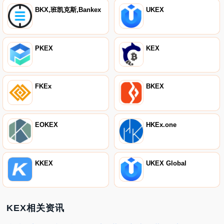
BKX,班凯克斯,Bankex
UKEX
PKEX
KEX
FKEx
BKEX
EOKEX
HKEx.one
KKEX
UKEX Global
KEX相关资讯