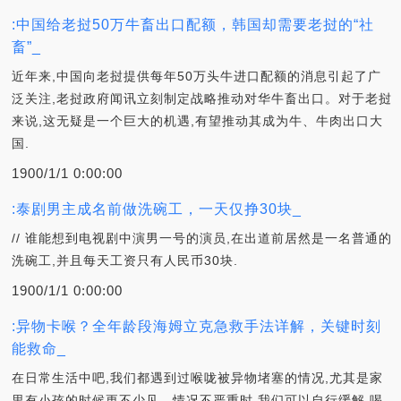
:中国给老挝50万牛畜出口配额，韩国却需要老挝的“社
畜”_
近年来,中国向老挝提供每年50万头牛进口配额的消息引起了广
泛关注,老挝政府闻讯立刻制定战略推动对华牛畜出口。对于老挝
来说,这无疑是一个巨大的机遇,有望推动其成为牛、牛肉出口大
国.
1900/1/1 0:00:00
:泰剧男主成名前做洗碗工，一天仅挣30块_
// 谁能想到电视剧中演男一号的演员,在出道前居然是一名普通的
洗碗工,并且每天工资只有人民币30块.
1900/1/1 0:00:00
:异物卡喉？全年龄段海姆立克急救手法详解，关键时刻
能救命_
在日常生活中吧,我们都遇到过喉咙被异物堵塞的情况,尤其是家
里有小孩的时候更不少见。情况不严重时,我们可以自行缓解,喝